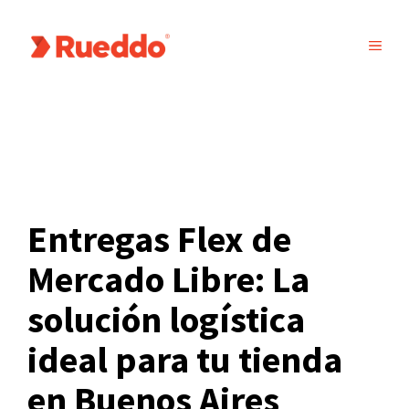
Saltar
al
MEN
contenido
Entregas Flex de
Mercado Libre: La
solución logística
ideal para tu tienda
en Buenos Aires