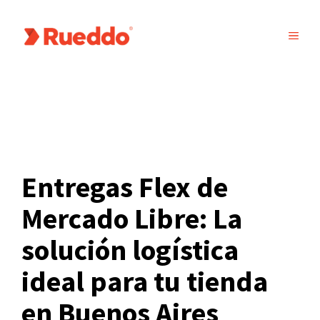
Saltar
al
MEN
contenido
Entregas Flex de
Mercado Libre: La
solución logística
ideal para tu tienda
en Buenos Aires